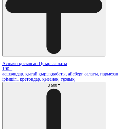
Асшаян қосылған Цезарь салаты
190 г
асшаяндар, қытай қырыққабаты, айсберг салаты, пармезан
ірімшігі, кретондар, қызанақ, тұздық
3 500 ₸