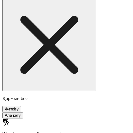
Қоржын бос
Жеткізу
Ала кету