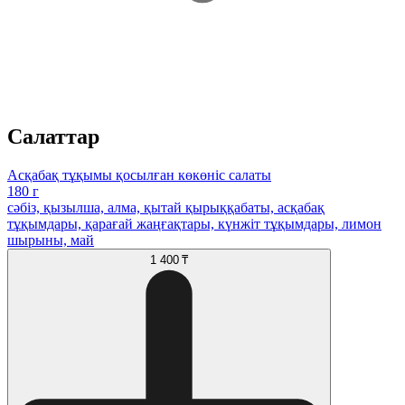
Салаттар
Асқабақ тұқымы қосылған көкөніс салаты
180 г
сәбіз, қызылша, алма, қытай қырыққабаты, асқабақ
тұқымдары, қарағай жаңғақтары, күнжіт тұқымдары, лимон
шырыны, май
1 400 ₸