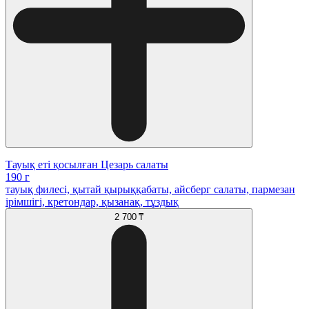
Тауық еті қосылған Цезарь салаты
190 г
тауық филесі, қытай қырыққабаты, айсберг салаты, пармезан
ірімшігі, кретондар, қызанақ, тұздық
2 700 ₸