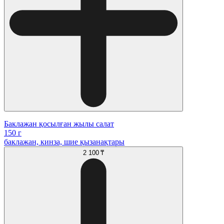
Баклажан қосылған жылы салат
150 г
баклажан, кинза, шие қызанақтары
2 100 ₸