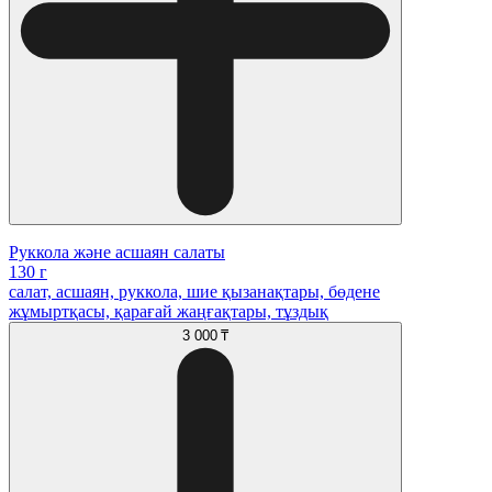
Руккола және асшаян салаты
130 г
салат, асшаян, руккола, шие қызанақтары, бөдене
жұмыртқасы, қарағай жаңғақтары, тұздық
3 000 ₸