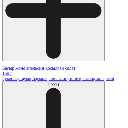
Бауыр және апельсин қосылған салат
150 г
руккола, тауық бауыры, апельсин, шие қызанақтары, май
2 000 ₸