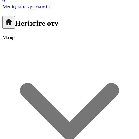
0
Менің тапсырысым
0 ₸
Негізгіге өту
Мәзір