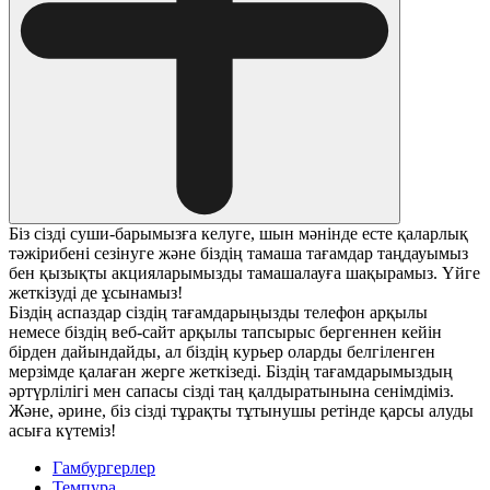
Біз сізді суши-барымызға келуге, шын мәнінде есте қаларлық
тәжірибені сезінуге және біздің тамаша тағамдар таңдауымыз
бен қызықты акцияларымызды тамашалауға шақырамыз. Үйге
жеткізуді де ұсынамыз!
Біздің аспаздар сіздің тағамдарыңызды телефон арқылы
немесе біздің веб-сайт арқылы тапсырыс бергеннен кейін
бірден дайындайды, ал біздің курьер оларды белгіленген
мерзімде қалаған жерге жеткізеді. Біздің тағамдарымыздың
әртүрлілігі мен сапасы сізді таң қалдыратынына сенімдіміз.
Және, әрине, біз сізді тұрақты тұтынушы ретінде қарсы алуды
асыға күтеміз!
Гамбургерлер
Темпура