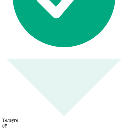
Төлеуге
0
₸