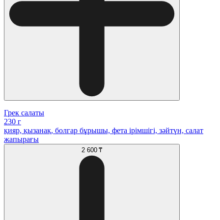
Грек салаты
230 г
қияр, қызанақ, болгар бұрышы, фета ірімшігі, зәйтүн, салат
жапырағы
2 600 ₸