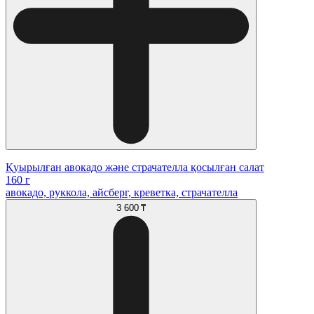
Қуырылған авокадо және страчателла қосылған салат
160 г
авокадо, руккола, айсберг, креветка, страчателла
3 600 ₸