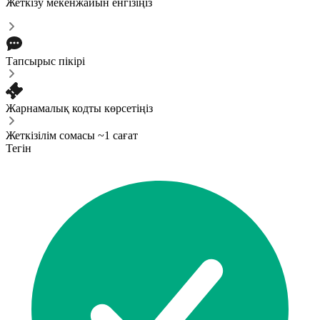
Жеткізу мекенжайын енгізіңіз
Тапсырыс пікірі
Жарнамалық кодты көрсетіңіз
Жеткізілім сомасы ~1 сағат
Тегін