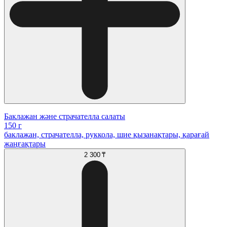
Баклажан және страчателла салаты
150 г
баклажан, страчателла, руккола, шие қызанақтары, қарағай
жаңғақтары
2 300 ₸