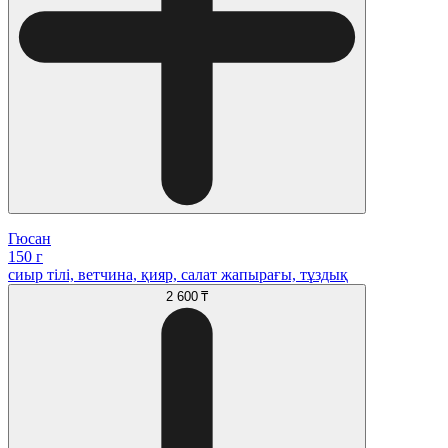
Гюсан
150 г
сиыр тілі, ветчина, қияр, салат жапырағы, тұздық
2 600 ₸