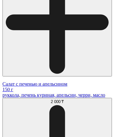
Салат с печенью и апельсином
150 г
руккола, печень куриная, апельсин, черри, масло
2 000 ₸