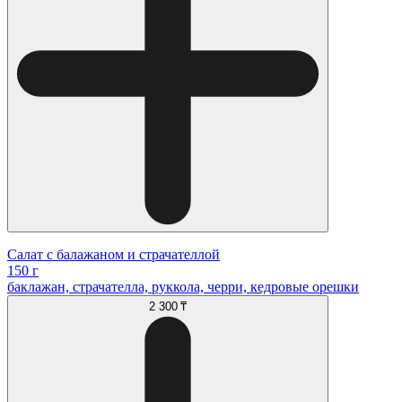
Салат с балажаном и страчателлой
150 г
баклажан, страчателла, руккола, черри, кедровые орешки
2 300 ₸