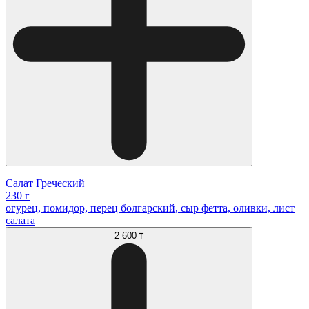
Салат Греческий
230 г
огурец, помидор, перец болгарский, сыр фетта, оливки, лист
салата
2 600 ₸