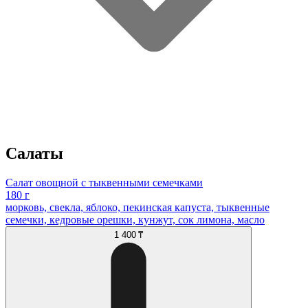
Салаты
Салат овощной с тыквенными семечками
180 г
морковь, свекла, яблоко, пекинская капуста, тыквенные
семечки, кедровые орешки, кунжут, сок лимона, масло
1 400 ₸