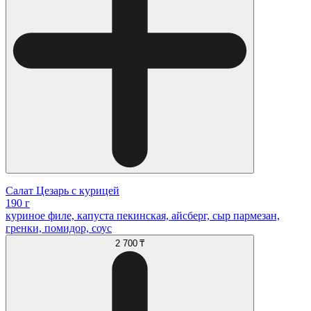
Салат Цезарь с курицей
190 г
куриное филе, капуста пекинская, айсберг, сыр пармезан,
гренки, помидор, соус
2 700 ₸