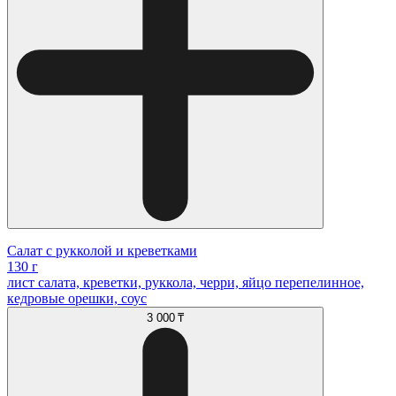
Салат с рукколой и креветками
130 г
лист салата, креветки, руккола, черри, яйцо перепелинное,
кедровые орешки, соус
3 000 ₸