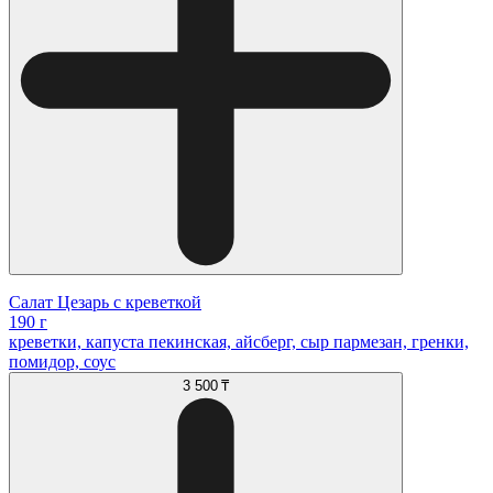
Салат Цезарь с креветкой
190 г
креветки, капуста пекинская, айсберг, сыр пармезан, гренки,
помидор, соус
3 500 ₸