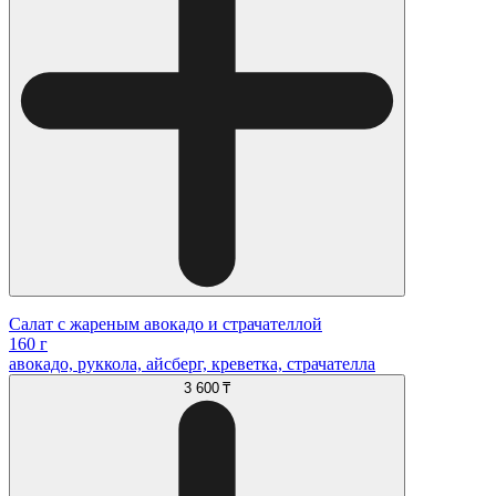
Салат с жареным авокадо и страчателлой
160 г
авокадо, руккола, айсберг, креветка, страчателла
3 600 ₸