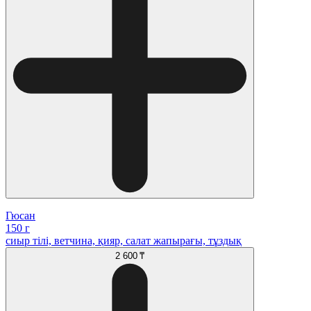
Гюсан
150 г
сиыр тілі, ветчина, қияр, салат жапырағы, тұздық
2 600 ₸