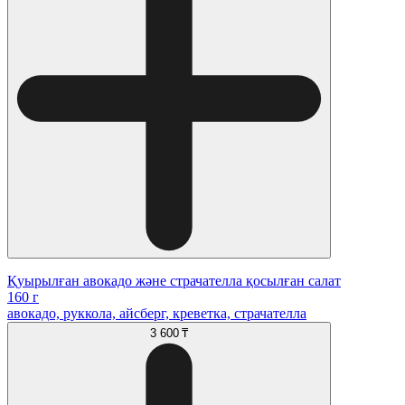
Қуырылған авокадо және страчателла қосылған салат
160 г
авокадо, руккола, айсберг, креветка, страчателла
3 600 ₸