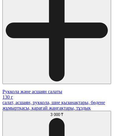
Руккола және асшаян салаты
130 г
салат, асшаян, руккола, шие қызанақтары, бөдене
жұмыртқасы, қарағай жаңғақтары, тұздық
3 000 ₸