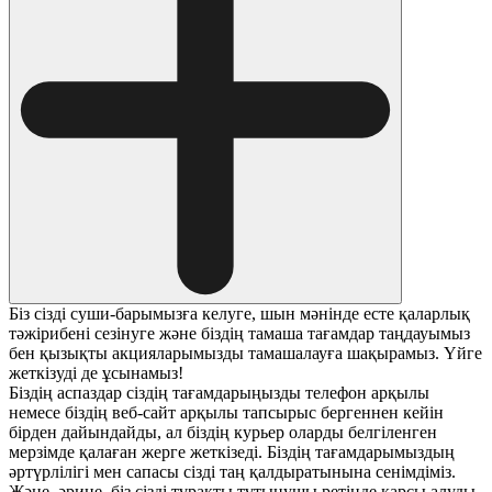
Біз сізді суши-барымызға келуге, шын мәнінде есте қаларлық
тәжірибені сезінуге және біздің тамаша тағамдар таңдауымыз
бен қызықты акцияларымызды тамашалауға шақырамыз. Үйге
жеткізуді де ұсынамыз!
Біздің аспаздар сіздің тағамдарыңызды телефон арқылы
немесе біздің веб-сайт арқылы тапсырыс бергеннен кейін
бірден дайындайды, ал біздің курьер оларды белгіленген
мерзімде қалаған жерге жеткізеді. Біздің тағамдарымыздың
әртүрлілігі мен сапасы сізді таң қалдыратынына сенімдіміз.
Және, әрине, біз сізді тұрақты тұтынушы ретінде қарсы алуды