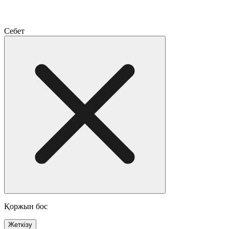
Себет
Қоржын бос
Жеткізу