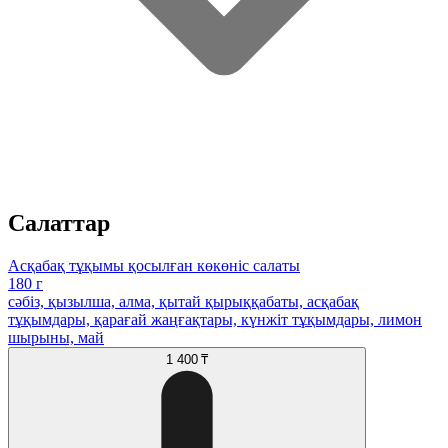
Салаттар
Асқабақ тұқымы қосылған көкөніс салаты
180 г
сәбіз, қызылша, алма, қытай қырыққабаты, асқабақ
тұқымдары, қарағай жаңғақтары, күнжіт тұқымдары, лимон
шырыны, май
1 400 ₸