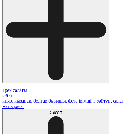
Грек салаты
230 г
қияр, қызанақ, болгар бұрышы, фета ірімшігі, зәйтүн, салат
жапырағы
2 600 ₸