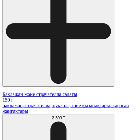
Баклажан және страчателла салаты
150 г
баклажан, страчателла, руккола, шие қызанақтары, қарағай
жаңғақтары
2 300 ₸