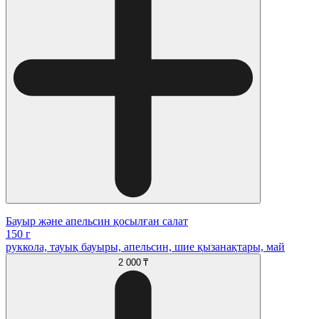
Бауыр және апельсин қосылған салат
150 г
руккола, тауық бауыры, апельсин, шие қызанақтары, май
2 000 ₸