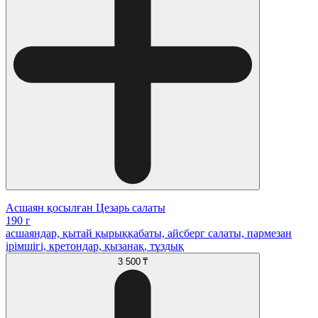
Асшаян қосылған Цезарь салаты
190 г
асшаяндар, қытай қырыққабаты, айсберг салаты, пармезан
ірімшігі, кретондар, қызанақ, тұздық
3 500 ₸