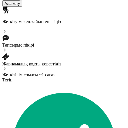
Ала кету
Жеткізу мекенжайын енгізіңіз
Тапсырыс пікірі
Жарнамалық кодты көрсетіңіз
Жеткізілім сомасы ~1 сағат
Тегін