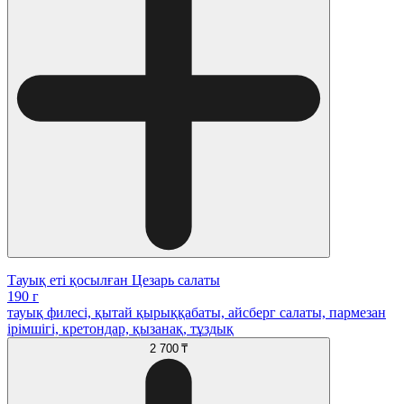
Тауық еті қосылған Цезарь салаты
190 г
тауық филесі, қытай қырыққабаты, айсберг салаты, пармезан
ірімшігі, кретондар, қызанақ, тұздық
2 700 ₸