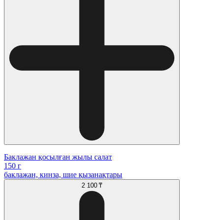
Баклажан қосылған жылы салат
150 г
баклажан, кинза, шие қызанақтары
2 100 ₸