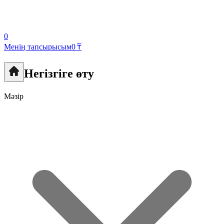
0
Менің тапсырысым
0 ₸
Негізгіге өту
Мәзір