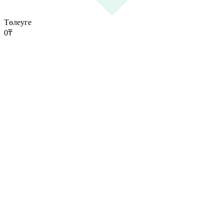
Төлеуге
0
₸