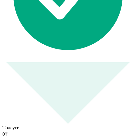
Төлеуге
0
₸