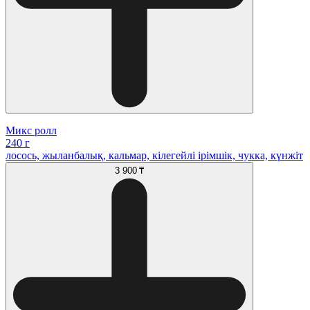
Микс ролл
240 г
лосось, жыланбалық, кальмар, кілегейлі ірімшік, чукка, күнжіт
3 900 ₸