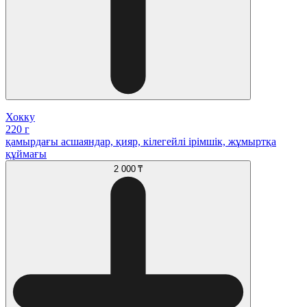
Хокку
220 г
қамырдағы асшаяндар, қияр, кілегейлі ірімшік, жұмыртқа
құймағы
2 000 ₸