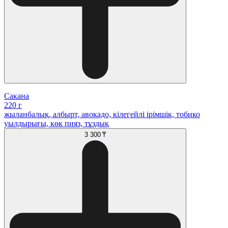
Сакана
220 г
жыланбалық, албырт, авокадо, кілегейлі ірімшік, тобико
уылдырығы, көк пияз, тұздық
3 300 ₸