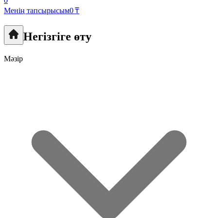
0
Менің тапсырысым
0 ₸
Негізгіге өту
Мәзір