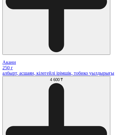
Акани
250 г
албырт, асшаян, кілегейлі ірімшік, тобико уылдырығы
4 600 ₸