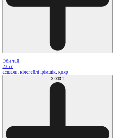
Эби тай
235 г
асшаян, кілегейлі ірімшік, қияр
3 000 ₸