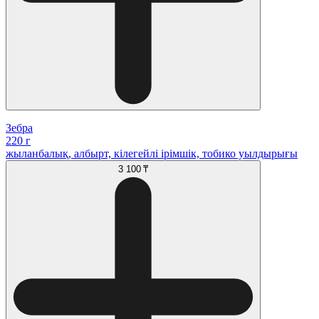
Зебра
220 г
жыланбалық, албырт, кілегейлі ірімшік, тобико уылдырығы
3 100 ₸