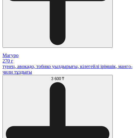
Магуро
270 г
тунец, авокадо, тобико уылдырығы, кілегейлі ірімшік, манго-
чили тұздығы
3 600 ₸