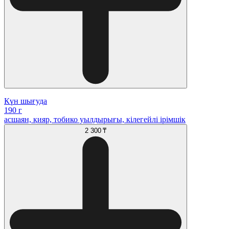
Күн шығуда
190 г
асшаян, қияр, тобико уылдырығы, кілегейлі ірімшік
2 300 ₸