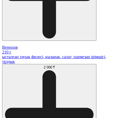
Венеция
210 г
ысталған тауық филесі, қызанақ, салат, пармезан ірімшігі,
тұздық
2 000 ₸