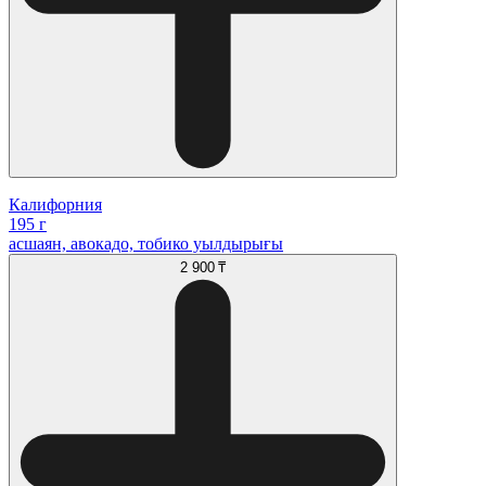
Калифорния
195 г
асшаян, авокадо, тобико уылдырығы
2 900 ₸