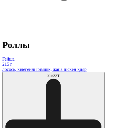
Роллы
Гейша
215 г
лосось, кілегейлі ірімшік, жаңа піскен қияр
2 500 ₸