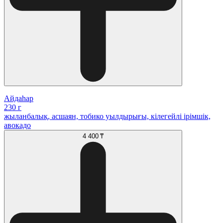
Айдаһар
230 г
жыланбалық, асшаян, тобико уылдырығы, кілегейлі ірімшік,
авокадо
4 400 ₸