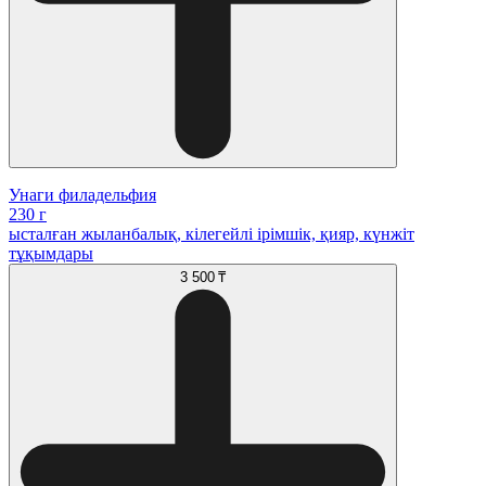
Унаги филадельфия
230 г
ысталған жыланбалық, кілегейлі ірімшік, қияр, күнжіт
тұқымдары
3 500 ₸