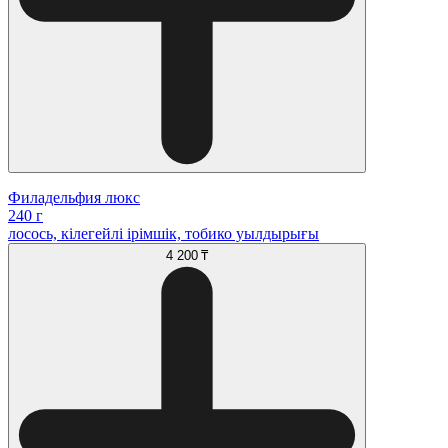
Филадельфия люкс
240 г
лосось, кілегейлі ірімшік, тобико уылдырығы
4 200 ₸