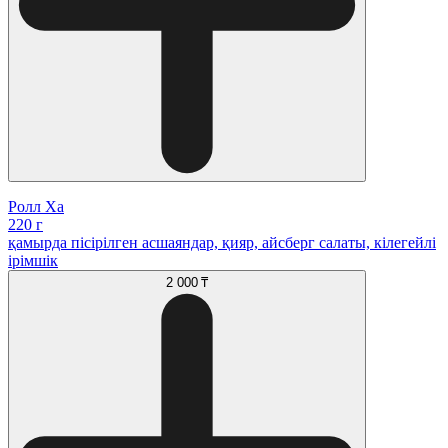
Ролл Ха
220 г
қамырда пісірілген асшаяндар, қияр, айсберг салаты, кілегейлі
ірімшік
2 000 ₸