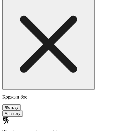
Қоржын бос
Жеткізу
Ала кету