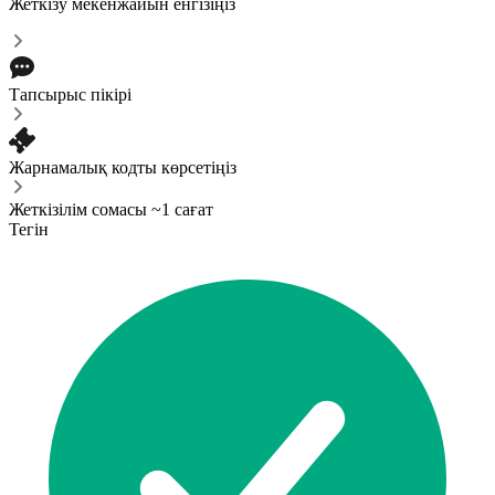
Жеткізу мекенжайын енгізіңіз
Тапсырыс пікірі
Жарнамалық кодты көрсетіңіз
Жеткізілім сомасы ~1 сағат
Тегін