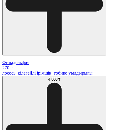
Филадельфия
270 г
лосось, кілегейлі ірімшік, тобико уылдырығы
4 800 ₸