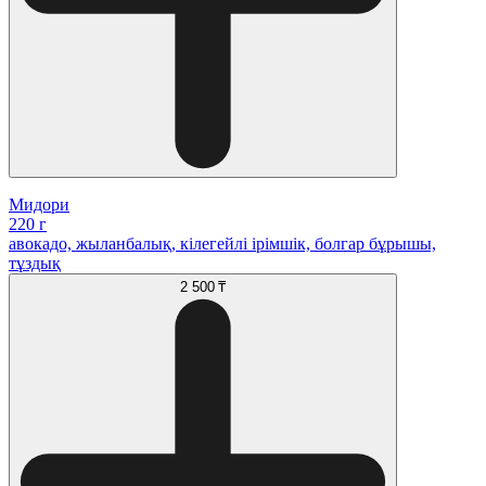
Мидори
220 г
авокадо, жыланбалық, кілегейлі ірімшік, болгар бұрышы,
тұздық
2 500 ₸