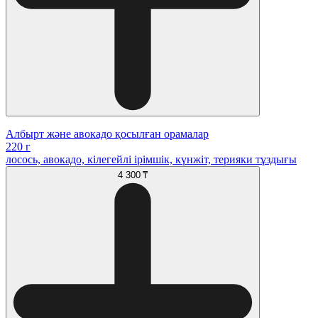
Албырт және авокадо қосылған орамалар
220 г
лосось, авокадо, кілегейлі ірімшік, күнжіт, терияки тұздығы
4 300 ₸