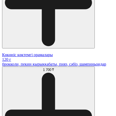
Көкөніс көктемгі орамалары
120 г
брокколи, пекин қырыққабаты, пияз, сәбіз, шампиньондар
1 700 ₸