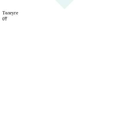
Төлеуге
0
₸