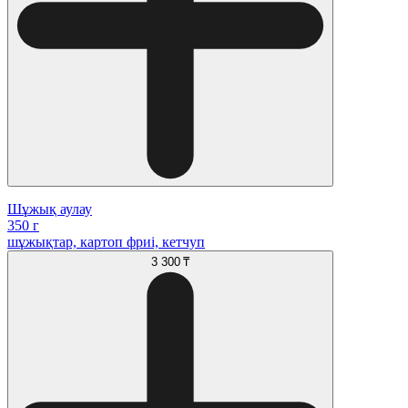
Шұжық аулау
350 г
шұжықтар, картоп фриі, кетчуп
3 300 ₸