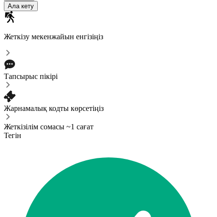
Ала кету
Жеткізу мекенжайын енгізіңіз
Тапсырыс пікірі
Жарнамалық кодты көрсетіңіз
Жеткізілім сомасы ~1 сағат
Тегін