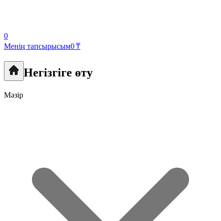
0
Менің тапсырысым
0 ₸
Негізгіге өту
Мәзір