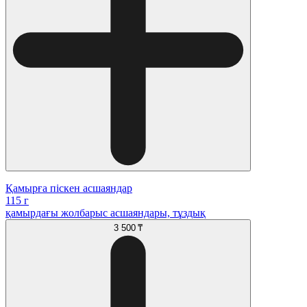
Қамырға піскен асшаяндар
115 г
қамырдағы жолбарыс асшаяндары, тұздық
3 500 ₸