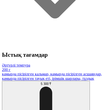
Ыстық тағамдар
Әртүрлі темпура
200 г
қамырда пісірілген кальмар, қамырда пісірілген асшаяндар,
қамырда пісірілген тауық еті, ірімшік шарлары, тұздық
5 300 ₸