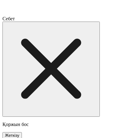
Себет
Қоржын бос
Жеткізу