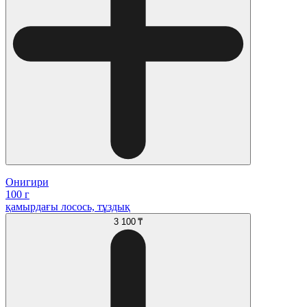
Онигири
100 г
қамырдағы лосось, тұздық
3 100 ₸