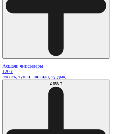
Асшаян чипсылары
120 г
лосось, тунец, авокадо, тұздық
2 800 ₸