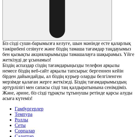
Біз сізді суши-барымызға келуге, шын мәнінде есте қаларлық
тәжірибені сезінуге және біздің тамаша тағамдар таңдауымыз
бен қызықты акцияларымызды тамашалауға шақырамыз. Үйге
жеткізуді де ұсынамыз!
Біздің аспаздар сіздің тағамдарыңызды телефон арқылы
немесе біздің веб-сайт арқылы тапсырыс бергеннен кейін
бірден дайындайды, ал біздің курьер оларды белгіленген
мерзімде қалаған жерге жеткізеді. Біздің тағамдарымыздың
әртүрлілігі мен сапасы сізді таң қалдыратынына сенімдіміз.
Және, әрине, біз сізді тұрақты тұтынушы ретінде қарсы алуды
асыға күтеміз!
Гамбургерлер
Темпура
Роллы
Сеты
Сорпалар
Салаттар