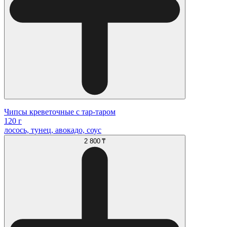
Чипсы креветочные с тар-таром
120 г
лосось, тунец, авокадо, соус
2 800 ₸