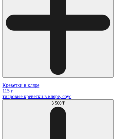
Креветки в кляре
115 г
тигровые креветки в кляре, соус
3 500 ₸