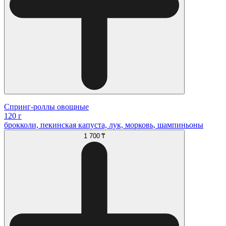
Спринг-роллы овощные
120 г
брокколи, пекинская капуста, лук, морковь, шампиньоны
1 700 ₸