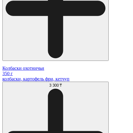
Колбаски охотничьи
350 г
колбаски, картофель фри, кетчуп
3 300 ₸