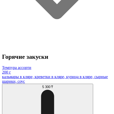
Горячие закуски
Темпура ассорти
200 г
кальмары в кляре, креветки в кляре, курица в кляре, сырные
шарики, соус
5 300 ₸