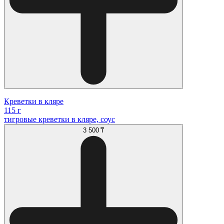
Креветки в кляре
115 г
тигровые креветки в кляре, соус
3 500 ₸