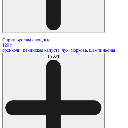
Спринг-роллы овощные
120 г
брокколи, пекинская капуста, лук, морковь, шампиньоны
1 700 ₸