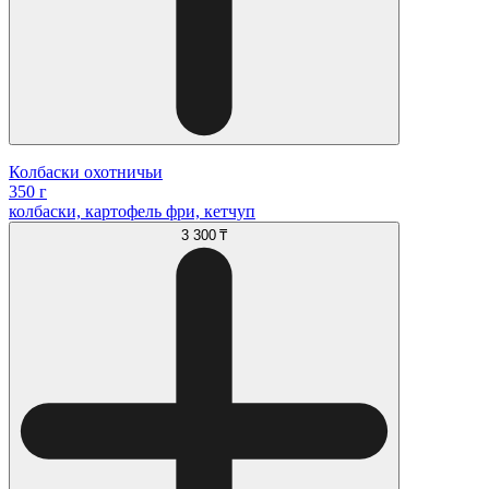
Колбаски охотничьи
350 г
колбаски, картофель фри, кетчуп
3 300 ₸