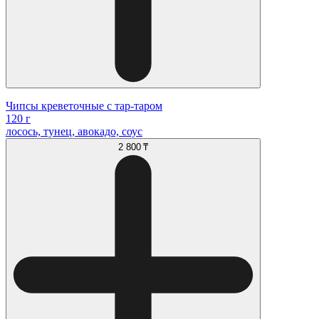
Чипсы креветочные с тар-таром
120 г
лосось, тунец, авокадо, соус
2 800 ₸