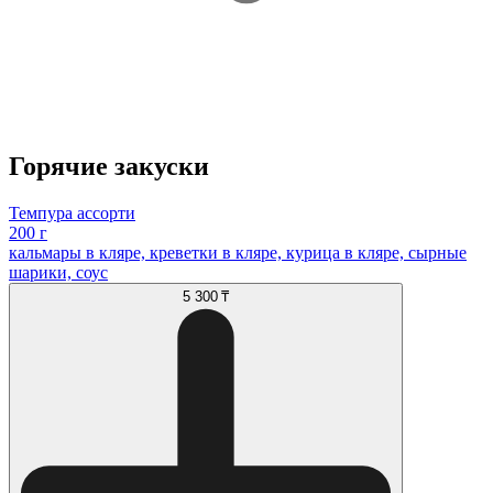
Горячие закуски
Темпура ассорти
200 г
кальмары в кляре, креветки в кляре, курица в кляре, сырные
шарики, соус
5 300 ₸