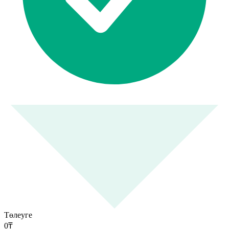
Төлеуге
0
₸