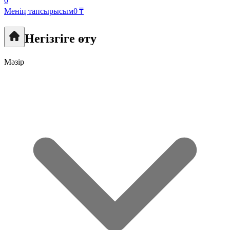
0
Менің тапсырысым
0 ₸
Негізгіге өту
Мәзір