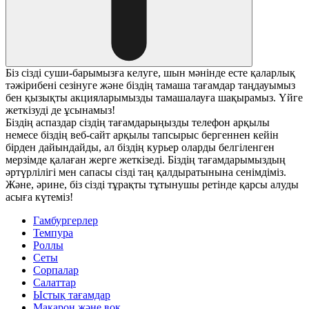
Біз сізді суши-барымызға келуге, шын мәнінде есте қаларлық
тәжірибені сезінуге және біздің тамаша тағамдар таңдауымыз
бен қызықты акцияларымызды тамашалауға шақырамыз. Үйге
жеткізуді де ұсынамыз!
Біздің аспаздар сіздің тағамдарыңызды телефон арқылы
немесе біздің веб-сайт арқылы тапсырыс бергеннен кейін
бірден дайындайды, ал біздің курьер оларды белгіленген
мерзімде қалаған жерге жеткізеді. Біздің тағамдарымыздың
әртүрлілігі мен сапасы сізді таң қалдыратынына сенімдіміз.
Және, әрине, біз сізді тұрақты тұтынушы ретінде қарсы алуды
асыға күтеміз!
Гамбургерлер
Темпура
Роллы
Сеты
Сорпалар
Салаттар
Ыстық тағамдар
Макарон және вок