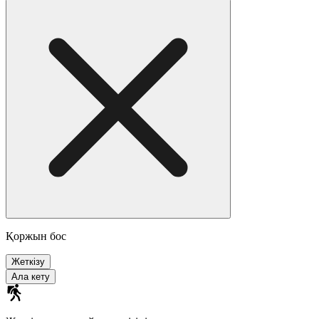
Қоржын бос
Жеткізу
Ала кету