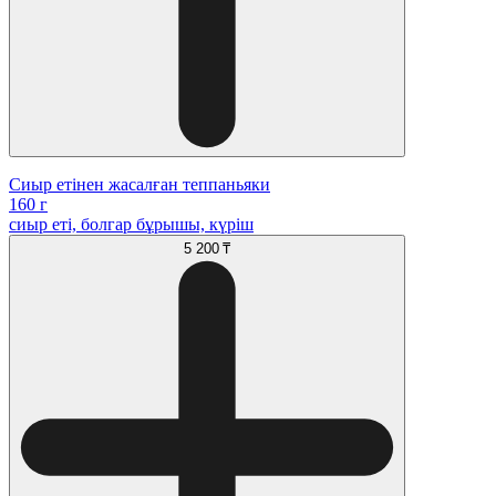
Сиыр етінен жасалған теппаньяки
160 г
сиыр еті, болгар бұрышы, күріш
5 200 ₸