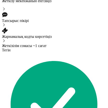
Жеткізу мекенжайын енгізіңіз
Тапсырыс пікірі
Жарнамалық кодты көрсетіңіз
Жеткізілім сомасы ~1 сағат
Тегін