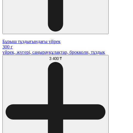
Бұрыш тұздығындағы үйрек
300 г
үйрек, жүгері, саңырауқұлақтар, брокколи, тұздық
3 400 ₸