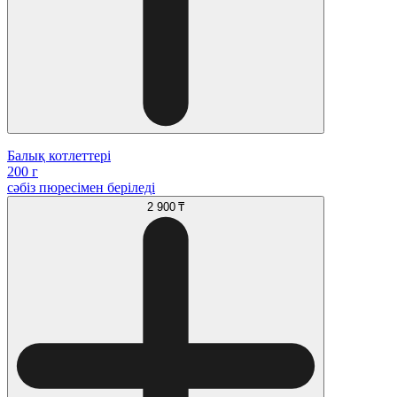
Балық котлеттері
200 г
сәбіз пюресімен беріледі
2 900 ₸