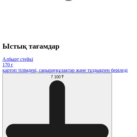
Ыстық тағамдар
Албырт стейкі
170 г
картоп тілімдері, саңырауқұлақтар және тұздықпен беріледі
7 100 ₸