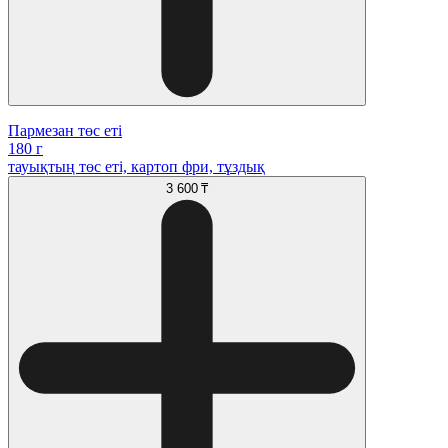
Пармезан төс еті
180 г
тауықтың төс еті, картоп фри, тұздық
3 600 ₸