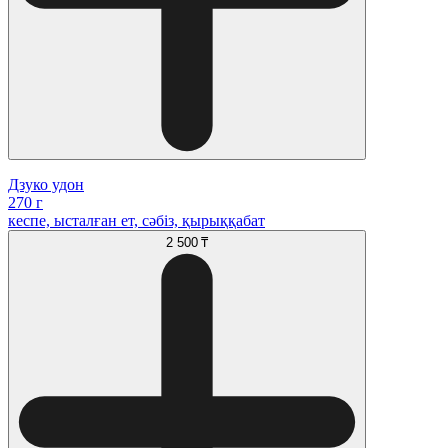
Дзуко удон
270 г
кеспе, ысталған ет, сәбіз, қырыққабат
2 500 ₸