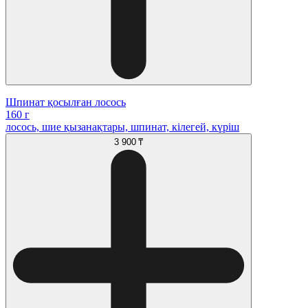
Шпинат қосылған лосось
160 г
лосось, шие қызанақтары, шпинат, кілегей, күріш
3 900 ₸