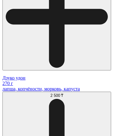
Дзуко удон
270 г
лапша, копчёности, морковь, капуста
2 500 ₸