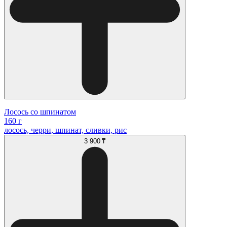
Лосось со шпинатом
160 г
лосось, черри, шпинат, сливки, рис
3 900 ₸