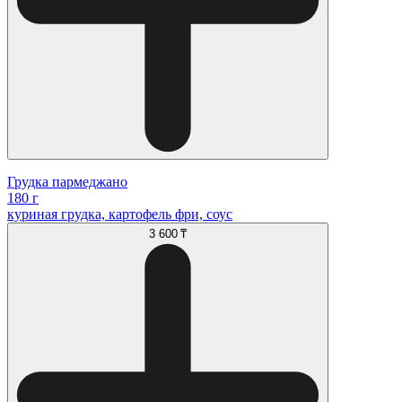
Грудка пармеджано
180 г
куриная грудка, картофель фри, соус
3 600 ₸