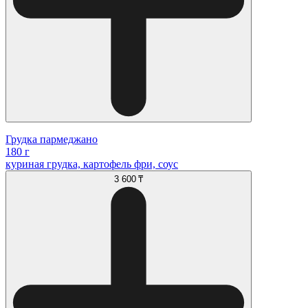
Грудка пармеджано
180 г
куриная грудка, картофель фри, соус
3 600 ₸