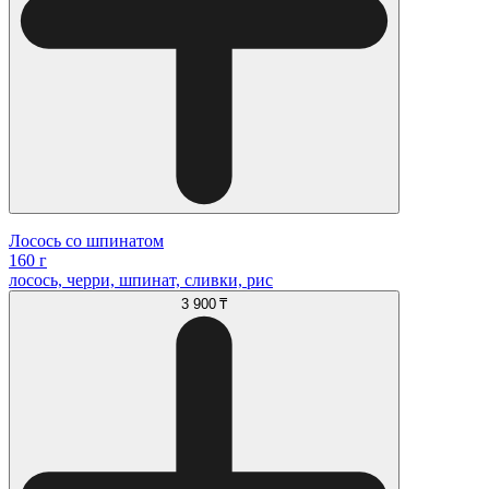
Лосось со шпинатом
160 г
лосось, черри, шпинат, сливки, рис
3 900 ₸