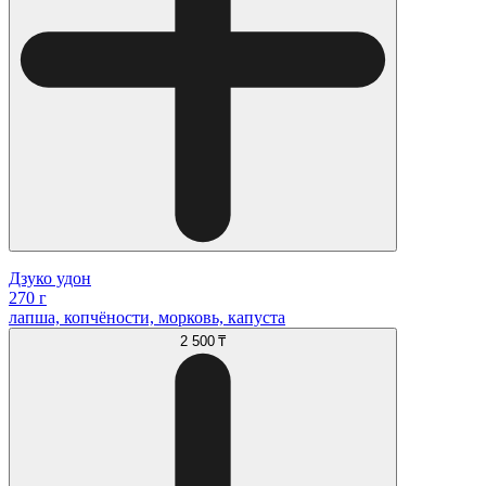
Дзуко удон
270 г
лапша, копчёности, морковь, капуста
2 500 ₸