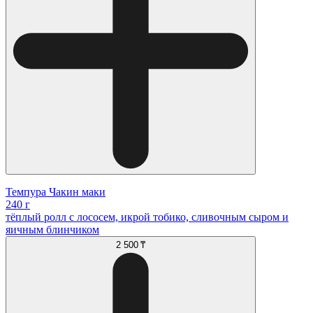
Темпура Чакин маки
240 г
тёплый ролл с лососем, икрой тобико, сливочным сыром и
яичным блинчиком
2 500 ₸