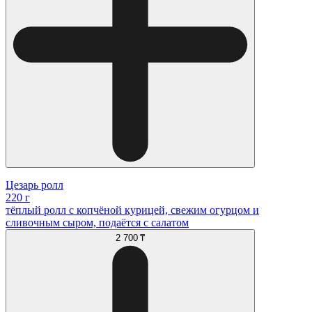
Цезарь ролл
220 г
тёплый ролл с копчёной курицей, свежим огурцом и
сливочным сыром, подаётся с салатом
2 700 ₸