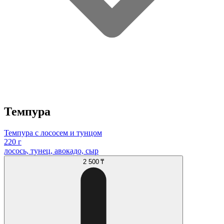
Темпура
Темпура с лососем и тунцом
220 г
лосось, тунец, авокадо, сыр
2 500 ₸