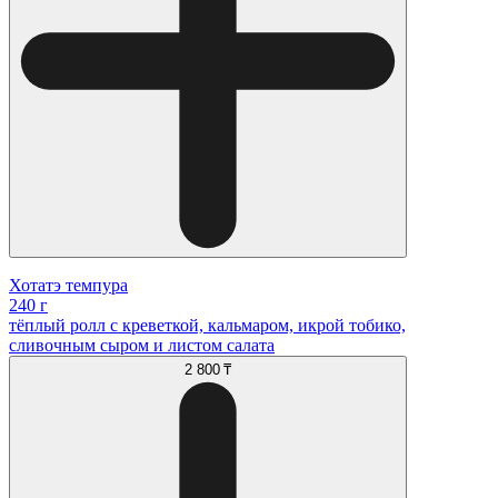
Хотатэ темпура
240 г
тёплый ролл с креветкой, кальмаром, икрой тобико,
сливочным сыром и листом салата
2 800 ₸