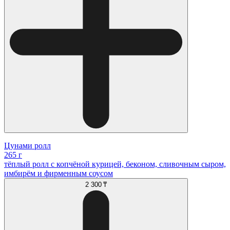
Цунами ролл
265 г
тёплый ролл с копчёной курицей, беконом, сливочным сыром,
имбирём и фирменным соусом
2 300 ₸