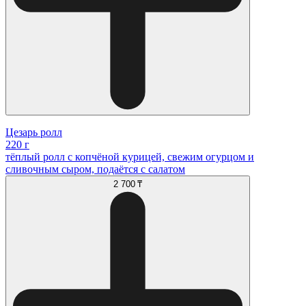
Цезарь ролл
220 г
тёплый ролл с копчёной курицей, свежим огурцом и
сливочным сыром, подаётся с салатом
2 700 ₸