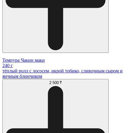
Темпура Чакин маки
240 г
тёплый ролл с лососем, икрой тобико, сливочным сыром и
яичным блинчиком
2 500 ₸