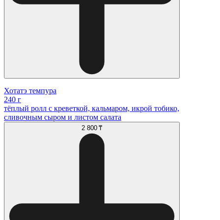
Хотатэ темпура
240 г
тёплый ролл с креветкой, кальмаром, икрой тобико,
сливочным сыром и листом салата
2 800 ₸