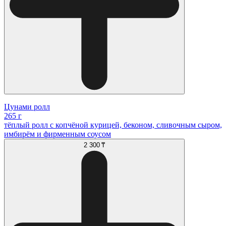
Цунами ролл
265 г
тёплый ролл с копчёной курицей, беконом, сливочным сыром,
имбирём и фирменным соусом
2 300 ₸