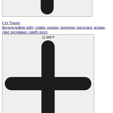
Сет Токио
филадельфия лайт, тояма, катана, венеция, нагасаки, ясаши,
сяке хосомаки, самбу ролл
12 900 ₸