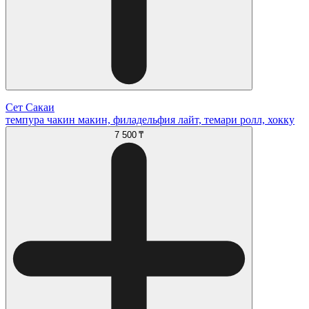
Сет Сакаи
темпура чакин макин, филадельфия лайт, темари ролл, хокку
7 500 ₸