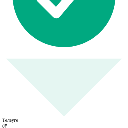
Төлеуге
0
₸