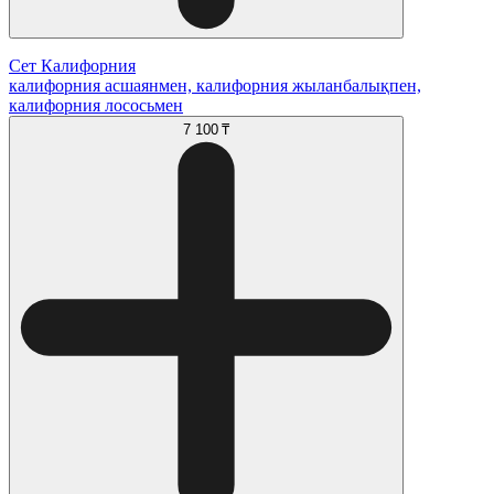
Сет Калифорния
калифорния асшаянмен, калифорния жыланбалықпен,
калифорния лососьмен
7 100 ₸