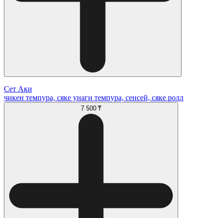
Сет Аки
чикен темпура, сяке унаги темпура, сенсей, сяке ролл
7 500 ₸