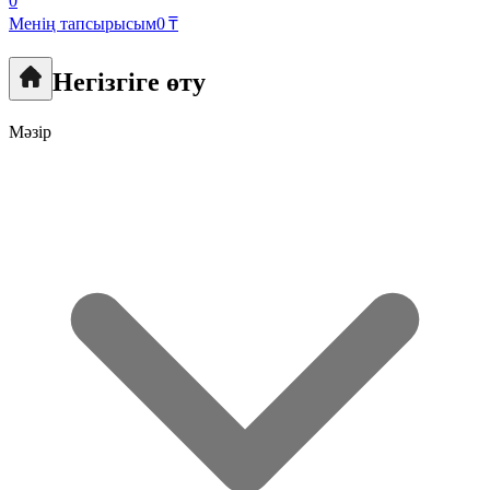
0
Менің тапсырысым
0 ₸
Негізгіге өту
Мәзір