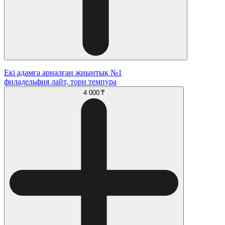
Екі адамға арналған жиынтық №1
филадельфия лайт, тори темпура
4 000 ₸