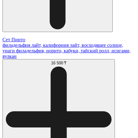
Сет Пинто
филадельфия лайт, калифорния лайт, восходящее солнце,
унаги филадельфия, норито, кабуки, тайский ролл, исигами,
вулкан
16 500 ₸