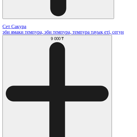
Сет Сакура
эби ямаки темпура, эби темпура, темпура тауық еті, сегун
9 000 ₸