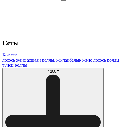
Сеты
Хот сет
лосось және асшаян роллы, жыланбалық және лосось роллы,
тунец роллы
7 100 ₸