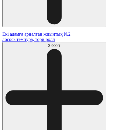
Екі адамға арналған жиынтық №2
лосось темпура, тори ролл
3 900 ₸