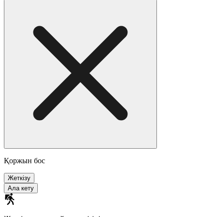
Қоржын бос
Жеткізу
Ала кету