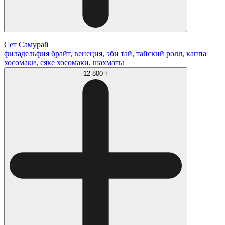
Сет Самурай
филадельфия брайт, венеция, эби тай, тайский ролл, каппа
хосомаки, сяке хосомаки, шахматы
12 800 ₸