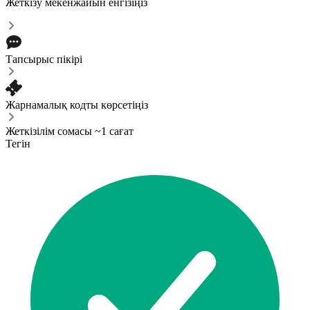
Жеткізу мекенжайын енгізіңіз
Тапсырыс пікірі
Жарнамалық кодты көрсетіңіз
Жеткізілім сомасы ~1 сағат
Тегін