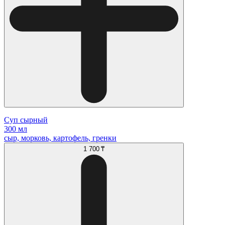
Суп сырный
300 мл
сыр, морковь, картофель, гренки
1 700 ₸