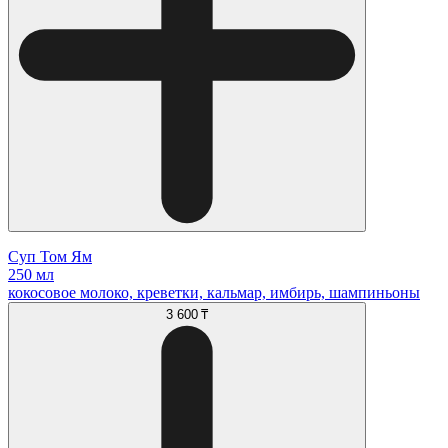
Суп Том Ям
250 мл
кокосовое молоко, креветки, кальмар, имбирь, шампиньоны
3 600 ₸