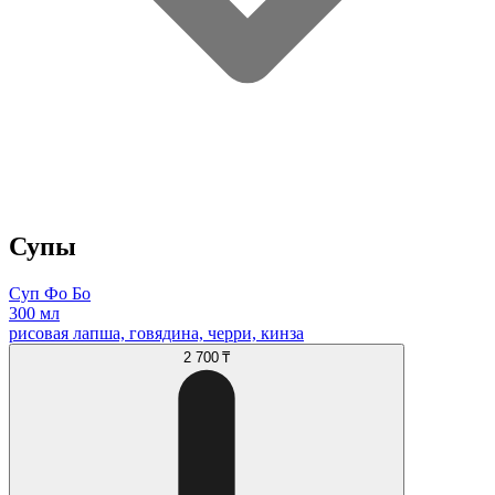
Супы
Суп Фо Бо
300 мл
рисовая лапша, говядина, черри, кинза
2 700 ₸