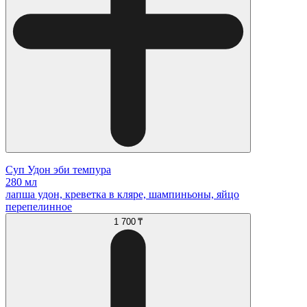
Суп Удон эби темпура
280 мл
лапша удон, креветка в кляре, шампиньоны, яйцо
перепелинное
1 700 ₸