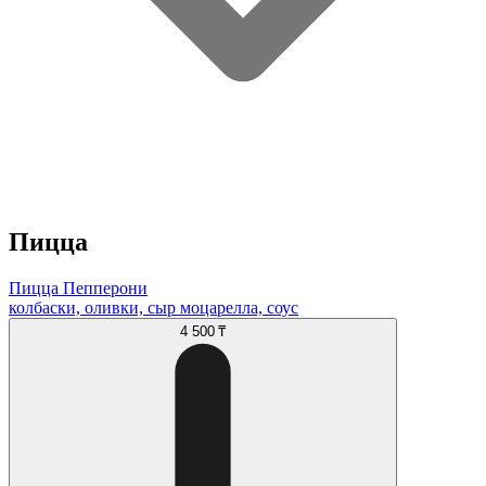
Пицца
Пицца Пепперони
колбаски, оливки, сыр моцарелла, соус
4 500 ₸