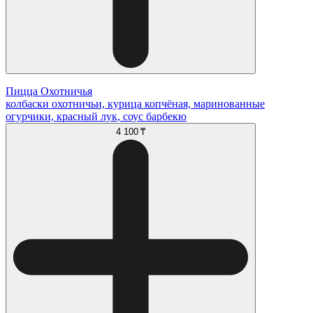
Пицца Охотничья
колбаски охотничьи, курица копчёная, маринованные
огурчики, красный лук, соус барбекю
4 100 ₸