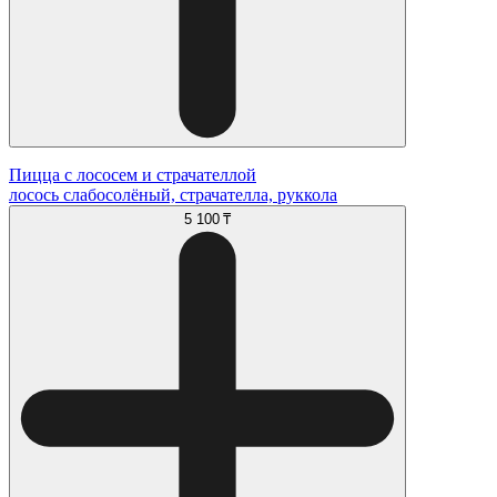
Пицца с лососем и страчателлой
лосось слабосолёный, страчателла, руккола
5 100 ₸