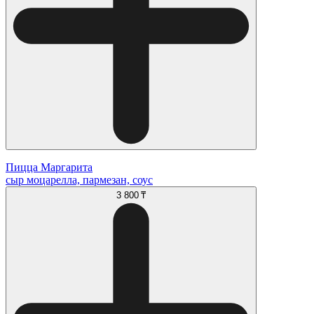
Пицца Маргарита
сыр моцарелла, пармезан, соус
3 800 ₸