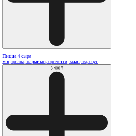
Пицца 4 сыра
моцарелла, пармезан, оричетти, маасдам, соус
3 400 ₸