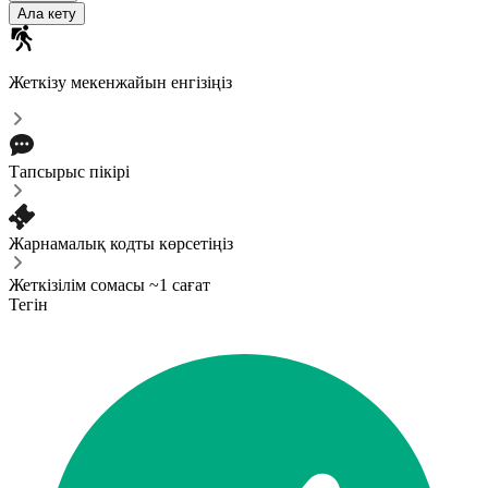
Ала кету
Жеткізу мекенжайын енгізіңіз
Тапсырыс пікірі
Жарнамалық кодты көрсетіңіз
Жеткізілім сомасы ~1 сағат
Тегін