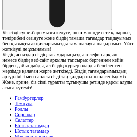
Біз сізді суши-барымызға келуге, шын мәнінде есте қаларлық
тәжірибені сезінуге және біздің тамаша тағамдар таңдауымыз
бен қызықты акцияларымызды тамашалауға шақырамыз. Үйге
жеткізуді де ұсынамыз!
Біздің аспаздар сіздің тағамдарыңызды телефон арқылы
немесе біздің веб-сайт арқылы тапсырыс бергеннен кейін
бірден дайындайды, ал біздің курьер оларды белгіленген
мерзімде қалаған жерге жеткізеді. Біздің тағамдарымыздың
әртүрлілігі мен сапасы сізді таң қалдыратынына сенімдіміз.
Және, әрине, біз сізді тұрақты тұтынушы ретінде қарсы алуды
асыға күтеміз!
Гамбургерлер
Темпура
Роллы
Сорпалар
Салаттар
Ыстық тағамдар
Ыстық тағамдар
Макарон және вок