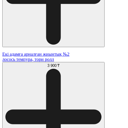
Екі адамға арналған жиынтық №2
лосось темпура, тори ролл
3 900 ₸