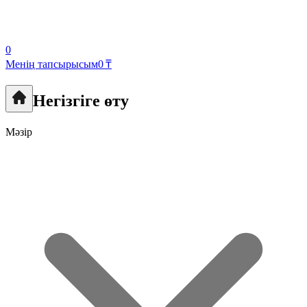
0
Менің тапсырысым
0 ₸
Негізгіге өту
Мәзір