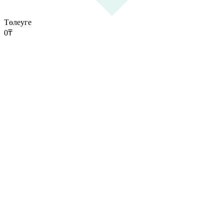
Төлеуге
0
₸