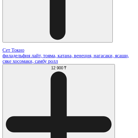
Сет Токио
филадельфия лайт, тояма, катана, венеция, нагасаки, ясаши,
сяке хосомаки, самбу ролл
12 900 ₸