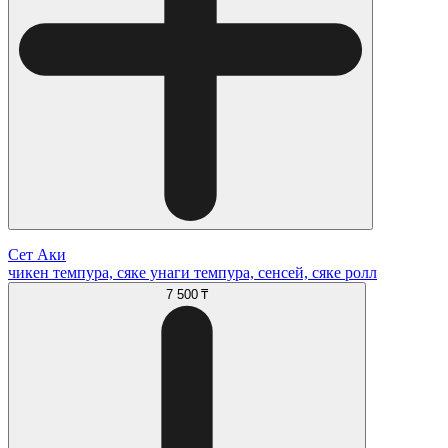
Сет Аки
чикен темпура, сяке унаги темпура, сенсей, сяке ролл
7 500 ₸