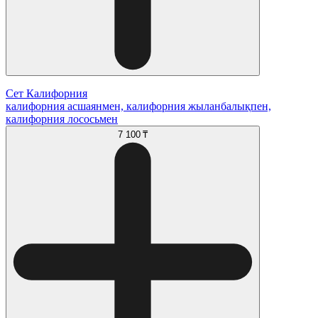
Сет Калифорния
калифорния асшаянмен, калифорния жыланбалықпен,
калифорния лососьмен
7 100 ₸