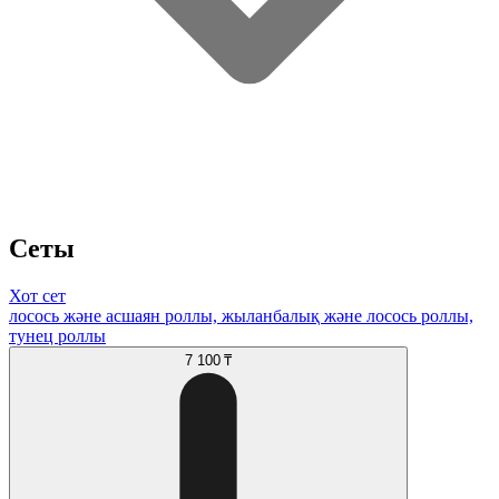
Сеты
Хот сет
лосось және асшаян роллы, жыланбалық және лосось роллы,
тунец роллы
7 100 ₸