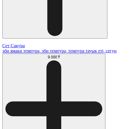
Сет Сакура
эби ямаки темпура, эби темпура, темпура тауық еті, сегун
9 000 ₸