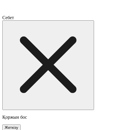
Себет
Қоржын бос
Жеткізу