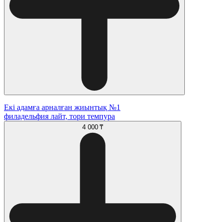
Екі адамға арналған жиынтық №1
филадельфия лайт, тори темпура
4 000 ₸