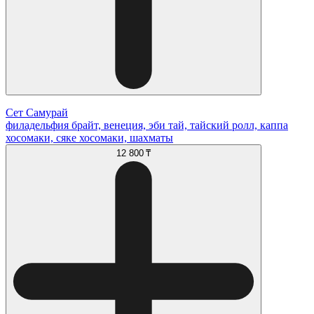
Сет Самурай
филадельфия брайт, венеция, эби тай, тайский ролл, каппа
хосомаки, сяке хосомаки, шахматы
12 800 ₸