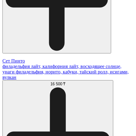
Сет Пинто
филадельфия лайт, калифорния лайт, восходящее солнце,
унаги филадельфия, норито, кабуки, тайский ролл, исигами,
вулкан
16 500 ₸