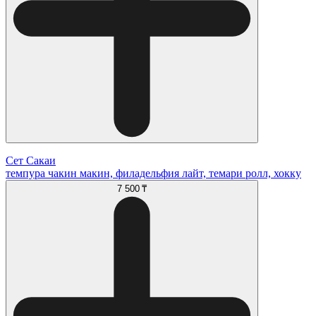
Сет Сакаи
темпура чакин макин, филадельфия лайт, темари ролл, хокку
7 500 ₸